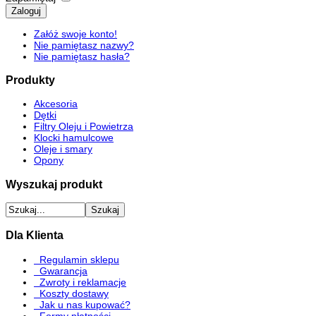
Zaloguj
Załóż swoje konto!
Nie pamiętasz nazwy?
Nie pamiętasz hasła?
Produkty
Akcesoria
Dętki
Filtry Oleju i Powietrza
Klocki hamulcowe
Oleje i smary
Opony
Wyszukaj produkt
Dla Klienta
Regulamin sklepu
Gwarancja
Zwroty i reklamacje
Koszty dostawy
Jak u nas kupować?
Formy płatności