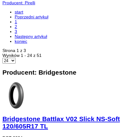
Producent: Pirelli
start
Poprzedni artykuł
1
2
3
Następny artykuł
koniec
Strona 1 z 3
Wyników 1 - 24 z 51
Producent: Bridgestone
Bridgestone Battlax V02 Slick NS-Soft
120/605R17 TL