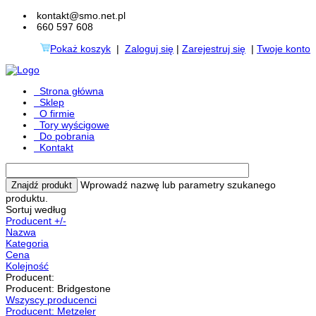
kontakt@smo.net.pl
660 597 608
Pokaż koszyk
|
Zaloguj się
|
Zarejestruj się
|
Twoje konto
Strona główna
Sklep
O firmie
Tory wyścigowe
Do pobrania
Kontakt
Wprowadź nazwę lub parametry szukanego
produktu.
Sortuj według
Producent +/-
Nazwa
Kategoria
Cena
Kolejność
Producent:
Producent: Bridgestone
Wszyscy producenci
Producent: Metzeler