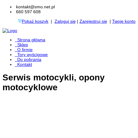
kontakt@smo.net.pl
660 597 608
Pokaż koszyk
|
Zaloguj się
|
Zarejestruj się
|
Twoje konto
Strona główna
Sklep
O firmie
Tory wyścigowe
Do pobrania
Kontakt
Serwis motocykli, opony
motocyklowe