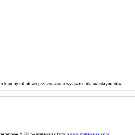
tym kupony rabatowe przeznaczone wyłącznie dla subskrybentów.
internetowe & PR by Mateusiak Group
www.mateusiak.com