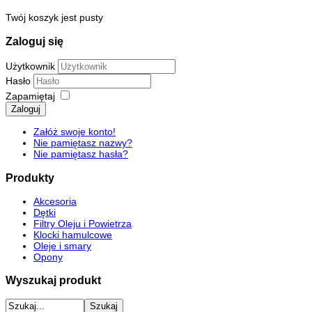
Twój koszyk jest pusty
Zaloguj się
Użytkownik
Hasło
Zapamiętaj
Zaloguj
Załóż swoje konto!
Nie pamiętasz nazwy?
Nie pamiętasz hasła?
Produkty
Akcesoria
Dętki
Filtry Oleju i Powietrza
Klocki hamulcowe
Oleje i smary
Opony
Wyszukaj produkt