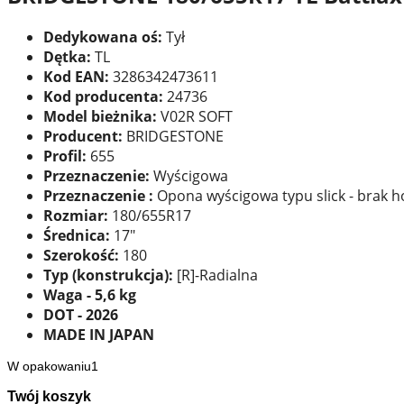
Dedykowana oś:
Tył
Dętka:
TL
Kod EAN:
3286342473611
Kod producenta:
24736
Model bieżnika:
V02R SOFT
Producent:
BRIDGESTONE
Profil:
655
Przeznaczenie:
Wyścigowa
Przeznaczenie :
Opona wyścigowa typu slick - brak 
Rozmiar:
180/655R17
Średnica:
17"
Szerokość:
180
Typ (konstrukcja):
[R]-Radialna
Waga - 5,6 kg
DOT - 2026
MADE IN JAPAN
W opakowaniu1
Twój koszyk