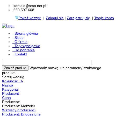
kontakt@smo.net.pl
660 597 608
Pokaż koszyk
|
Zaloguj się
|
Zarejestruj się
|
Twoje konto
Strona główna
Sklep
O firmie
Tory wyścigowe
Do pobrania
Kontakt
Wprowadź nazwę lub parametry szukanego
produktu.
Sortuj według
Kolejność +/-
Nazwa
Kategoria
Producent
Cena
Producent:
Producent: Metzeler
Wszyscy producenci
Producent: Bridgestone