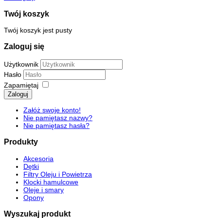
Twój koszyk
Twój koszyk jest pusty
Zaloguj się
Użytkownik
Hasło
Zapamiętaj
Zaloguj
Załóż swoje konto!
Nie pamiętasz nazwy?
Nie pamiętasz hasła?
Produkty
Akcesoria
Dętki
Filtry Oleju i Powietrza
Klocki hamulcowe
Oleje i smary
Opony
Wyszukaj produkt