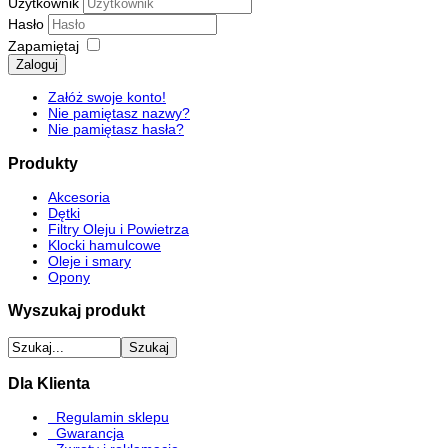
Użytkownik
Hasło
Zapamiętaj
Zaloguj
Załóż swoje konto!
Nie pamiętasz nazwy?
Nie pamiętasz hasła?
Produkty
Akcesoria
Dętki
Filtry Oleju i Powietrza
Klocki hamulcowe
Oleje i smary
Opony
Wyszukaj produkt
Dla Klienta
Regulamin sklepu
Gwarancja