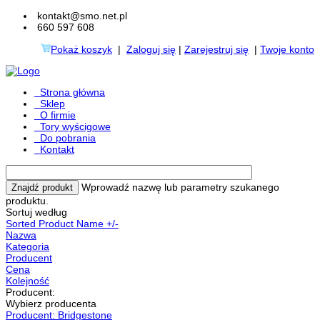
kontakt@smo.net.pl
660 597 608
Pokaż koszyk
|
Zaloguj się
|
Zarejestruj się
|
Twoje konto
Strona główna
Sklep
O firmie
Tory wyścigowe
Do pobrania
Kontakt
Wprowadź nazwę lub parametry szukanego
produktu.
Sortuj według
Sorted Product Name +/-
Nazwa
Kategoria
Producent
Cena
Kolejność
Producent:
Wybierz producenta
Producent: Bridgestone