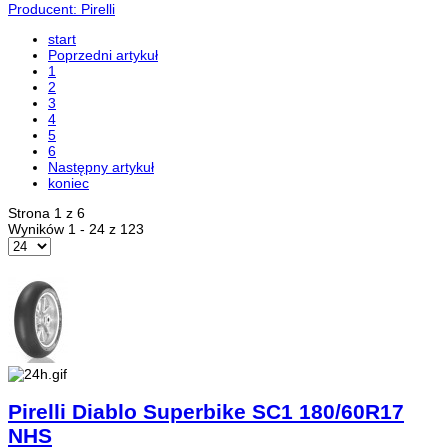
Producent: Pirelli
start
Poprzedni artykuł
1
2
3
4
5
6
Następny artykuł
koniec
Strona 1 z 6
Wyników 1 - 24 z 123
Pirelli Diablo Superbike SC1 180/60R17
NHS