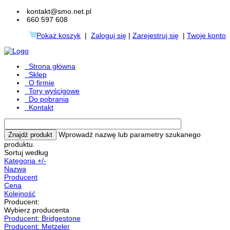
kontakt@smo.net.pl
660 597 608
Pokaż koszyk
|
Zaloguj się
|
Zarejestruj się
|
Twoje konto
Strona główna
Sklep
O firmie
Tory wyścigowe
Do pobrania
Kontakt
Wprowadź nazwę lub parametry szukanego
produktu.
Sortuj według
Kategoria +/-
Nazwa
Producent
Cena
Kolejność
Producent:
Wybierz producenta
Producent: Bridgestone
Producent: Metzeler