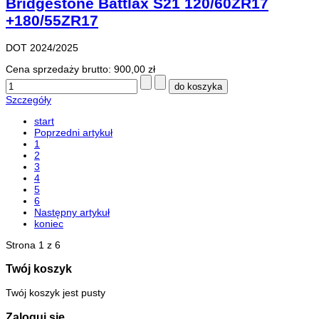
Bridgestone Battlax S21 120/60ZR17
+180/55ZR17
DOT 2024/2025
Cena sprzedaży brutto:
900,00 zł
Szczegóły
start
Poprzedni artykuł
1
2
3
4
5
6
Następny artykuł
koniec
Strona 1 z 6
Twój koszyk
Twój koszyk jest pusty
Zaloguj się