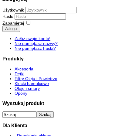
Użytkownik
Hasło
Zapamiętaj
Zaloguj
Załóż swoje konto!
Nie pamiętasz nazwy?
Nie pamiętasz hasła?
Produkty
Akcesoria
Dętki
Filtry Oleju i Powietrza
Klocki hamulcowe
Oleje i smary
Opony
Wyszukaj produkt
Dla Klienta
Regulamin sklepu