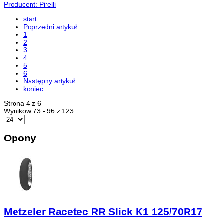
Producent: Pirelli
start
Poprzedni artykuł
1
2
3
4
5
6
Następny artykuł
koniec
Strona 4 z 6
Wyników 73 - 96 z 123
Opony
Metzeler Racetec RR Slick K1 125/70R17