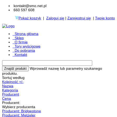
kontakt@smo.net.pl
660 597 608
Pokaż koszyk
|
Zaloguj się
|
Zarejestruj się
|
Twoje konto
Strona główna
Sklep
O firmie
Tory wyścigowe
Do pobrania
Kontakt
Wprowadź nazwę lub parametry szukanego
produktu.
Sortuj według
Kolejność +/-
Nazwa
Kategoria
Producent
Cena
Producent:
Wybierz producenta
Producent: Bridgestone
Producent: Metzeler