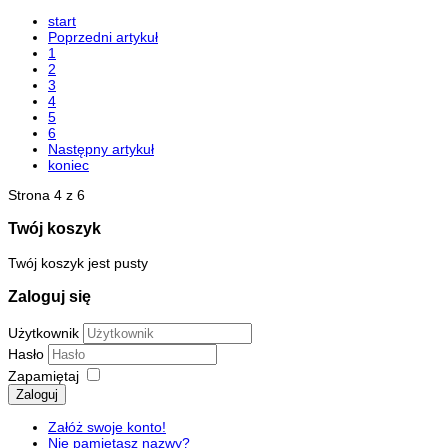
start
Poprzedni artykuł
1
2
3
4
5
6
Następny artykuł
koniec
Strona 4 z 6
Twój koszyk
Twój koszyk jest pusty
Zaloguj się
Użytkownik
Hasło
Zapamiętaj
Zaloguj
Załóż swoje konto!
Nie pamiętasz nazwy?