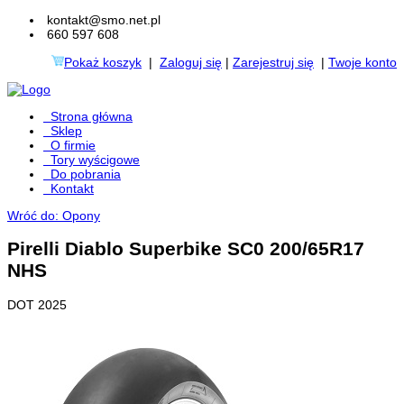
kontakt@smo.net.pl
660 597 608
Pokaż koszyk
|
Zaloguj się
|
Zarejestruj się
|
Twoje konto
Strona główna
Sklep
O firmie
Tory wyścigowe
Do pobrania
Kontakt
Wróć do: Opony
Pirelli Diablo Superbike SC0 200/65R17
NHS
DOT 2025