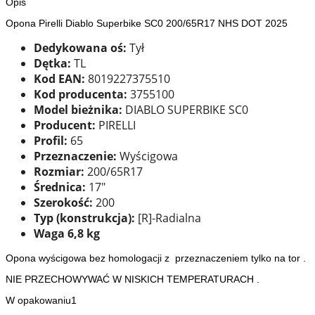
Opis
Opona Pirelli Diablo Superbike SC0 200/65R17 NHS DOT 2025
Dedykowana oś:
Tył
Dętka:
TL
Kod EAN:
8019227375510
Kod producenta:
3755100
Model bieżnika:
DIABLO SUPERBIKE SC0
Producent:
PIRELLI
Profil:
65
Przeznaczenie:
Wyścigowa
Rozmiar:
200/65R17
Średnica:
17"
Szerokość:
200
Typ (konstrukcja):
[R]-Radialna
Waga 6,8 kg
Opona wyścigowa bez homologacji z przeznaczeniem tylko na tor .
NIE PRZECHOWYWAĆ W NISKICH TEMPERATURACH .
W opakowaniu1