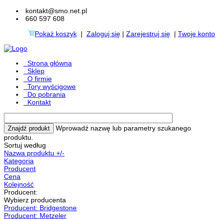
kontakt@smo.net.pl
660 597 608
Pokaż koszyk
|
Zaloguj się
|
Zarejestruj się
|
Twoje konto
Strona główna
Sklep
O firmie
Tory wyścigowe
Do pobrania
Kontakt
Wprowadź nazwę lub parametry szukanego
produktu.
Sortuj według
Nazwa produktu +/-
Kategoria
Producent
Cena
Kolejność
Producent:
Wybierz producenta
Producent: Bridgestone
Producent: Metzeler