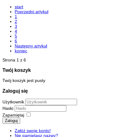
start
Poprzedni artykuł
1
2
3
4
5
6
Następny artykuł
koniec
Strona 1 z 6
Twój koszyk
Twój koszyk jest pusty
Zaloguj się
Użytkownik
Hasło
Zapamiętaj
Zaloguj
Załóż swoje konto!
Nie pamiętasz nazwy?