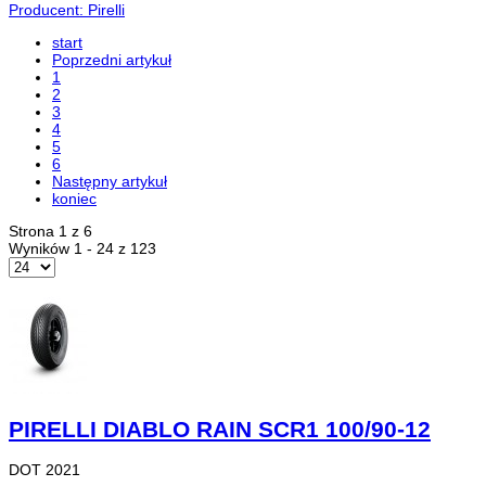
Producent: Pirelli
start
Poprzedni artykuł
1
2
3
4
5
6
Następny artykuł
koniec
Strona 1 z 6
Wyników 1 - 24 z 123
PIRELLI DIABLO RAIN SCR1 100/90-12
DOT 2021