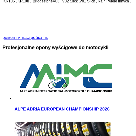
,KR106 , KR108 . BridgestoneV03 , V02 Slick ,V01 Slick , Rain i wiele innych .
ремонт и настройка пк
Profesjonalne opony wyścigowe do motocykli
ALPE ADRIA EUROPEAN CHAMPIONSHIP 2026