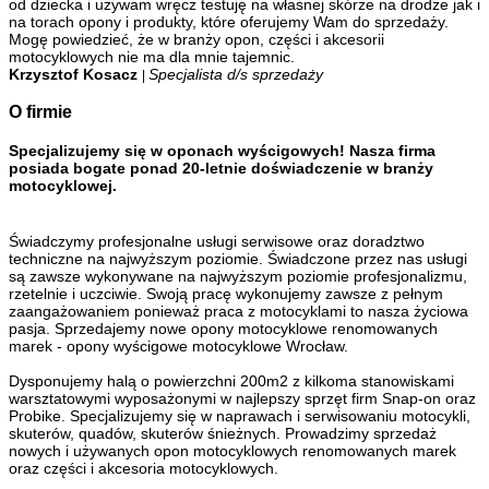
od dziecka i używam wręcz testuję na własnej skórze na drodze jak i
na torach opony i produkty, które oferujemy Wam do sprzedaży.
Mogę powiedzieć, że w branży opon, części i akcesorii
motocyklowych nie ma dla mnie tajemnic.
Krzysztof Kosacz
Specjalista d/s sprzedaży
|
O firmie
Specjalizujemy się w oponach wyścigowych! Nasza firma
posiada bogate ponad 20-letnie doświadczenie w branży
motocyklowej.
Świadczymy profesjonalne usługi serwisowe oraz doradztwo
techniczne na najwyższym poziomie. Świadczone przez nas usługi
są zawsze wykonywane na najwyższym poziomie profesjonalizmu,
rzetelnie i uczciwie. Swoją pracę wykonujemy zawsze z pełnym
zaangażowaniem ponieważ praca z motocyklami to nasza życiowa
pasja. Sprzedajemy nowe opony motocyklowe renomowanych
marek - opony wyścigowe motocyklowe Wrocław.
Dysponujemy halą o powierzchni 200m2 z kilkoma stanowiskami
warsztatowymi wyposażonymi w najlepszy sprzęt firm Snap-on oraz
Probike. Specjalizujemy się w naprawach i serwisowaniu motocykli,
skuterów, quadów, skuterów śnieżnych. Prowadzimy sprzedaż
nowych i używanych opon motocyklowych renomowanych marek
oraz części i akcesoria motocyklowych.