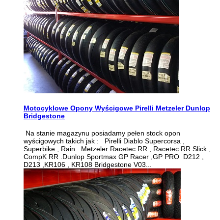
Motocyklowe Opony Wyścigowe Pirelli Metzeler Dunlop
Bridgestone
Na stanie magazynu posiadamy pełen stock opon
wyścigowych takich jak : Pirelli Diablo Supercorsa ,
Superbike , Rain . Metzeler Racetec RR , Racetec RR Slick ,
CompK RR .Dunlop Sportmax GP Racer ,GP PRO D212 ,
D213 ,KR106 , KR108 Bridgestone V03...